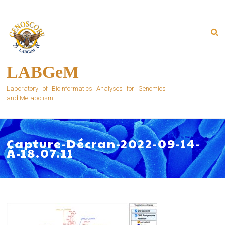
Skip
to
content
LABGeM
Laboratory of Bioinformatics Analyses for Genomics
and Metabolism
Capture-Décran-2022-09-14-
À-18.07.11