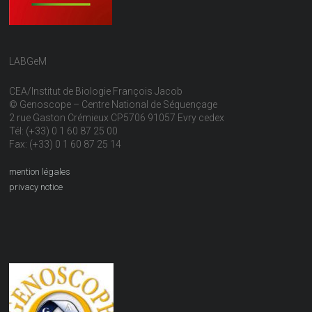
LABGeM
CEA/Institut de Biologie François Jacob
© Genoscope – Centre National de Séquençage
2 rue Gaston Crémieux CP5706 91057 Evry cedex
Tél: (+33) 0 1 60 87 25 00
Fax: (+33) 0 1 60 87 25 14
mention légales
privacy notice