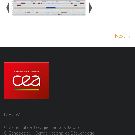
Next →
LABGeM
CEA/Institut de Biologie François Jacob
© Genoscope – Centre National de Séquençage