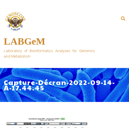
Skip
to
content
LABGeM
Laboratory of Bioinformatics Analyses for Genomics
and Metabolism
Capture-Décran-2022-09-14-
À-17.44.45