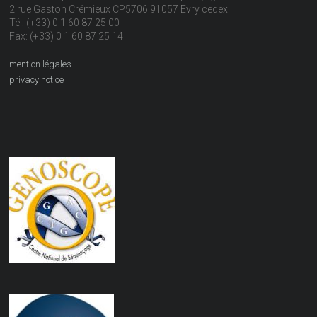
2 rue Gaston Crémieux CP5706 91057 Evry cedex
Tél: (+33) 0 1 60 87 25 00
Fax: (+33) 0 1 60 87 25 14
mention légales
privacy notice