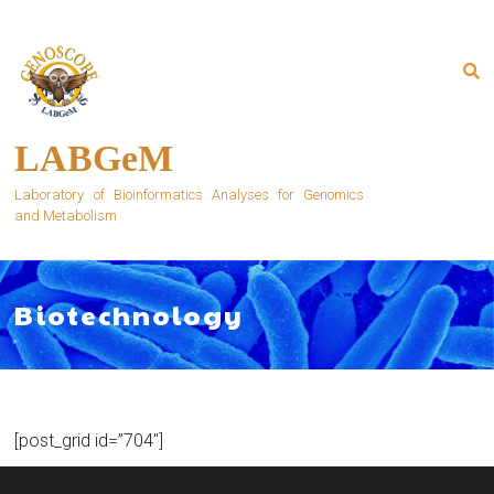
Skip
to
content
LABGeM
Laboratory of Bioinformatics Analyses for Genomics
and Metabolism
Biotechnology
[post_grid id=”704″]