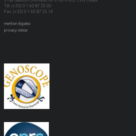
2 rue Gaston Crémieux CP5706 91057 Evry cedex
Tél: (+33) 0 1 60 87 25 00
Fax: (+33) 0 1 60 87 25 14
mention légales
privacy notice