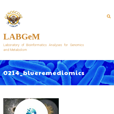
Skip
to
content
LABGeM
Laboratory of Bioinformatics Analyses for Genomics
and Metabolism
0214_blueremediomics