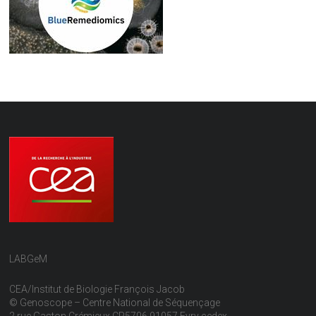
LABGeM
CEA/Institut de Biologie François Jacob
© Genoscope – Centre National de Séquençage