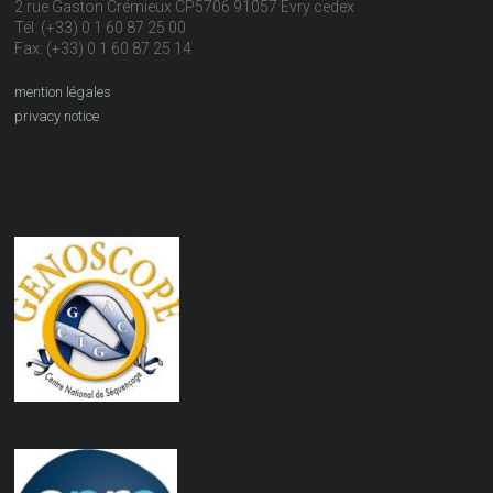
2 rue Gaston Crémieux CP5706 91057 Evry cedex
Tél: (+33) 0 1 60 87 25 00
Fax: (+33) 0 1 60 87 25 14
mention légales
privacy notice