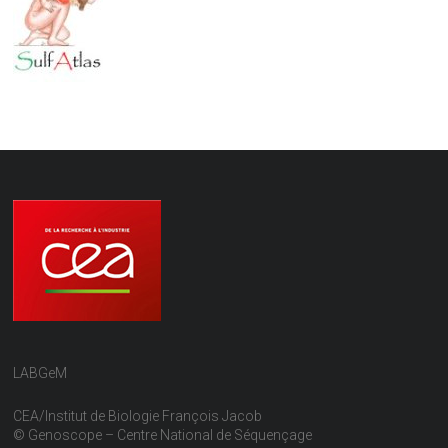
LABGeM
CEA/Institut de Biologie François Jacob
© Genoscope – Centre National de Séquençage