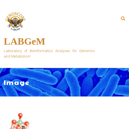
Skip
to
content
LABGeM
Laboratory of Bioinformatics Analyses for Genomics
and Metabolism
Image