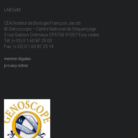
LABGeM
CEA/Institut de Biologie François Jacob
© Genoscope – Centre National de Séquençage
2 rue Gaston Crémieux CP5706 91057 Evry cedex
Tél: (+33) 0 1 60 87 25 00
Fax: (+33) 0 1 60 87 25 14
mention légales
privacy notice