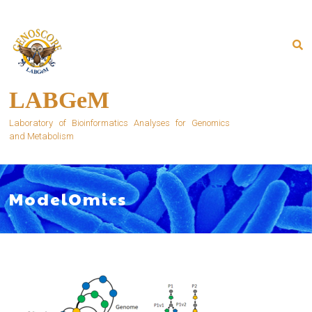
Skip
to
content
LABGeM
Laboratory of Bioinformatics Analyses for Genomics
and Metabolism
ModelOmics