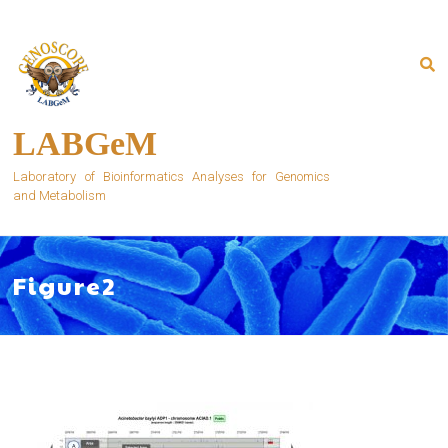
Skip
to
content
LABGeM
Laboratory of Bioinformatics Analyses for Genomics
and Metabolism
Figure2