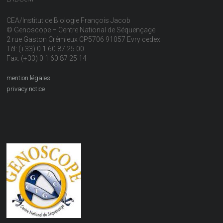
CEA/Institut de Biologie François Jacob
© Genoscope – Centre National de Séquençage
2 rue Gaston Crémieux CP5706 91057 Evry cedex
Tél: (+33) 0 1 60 87 25 00
Fax: (+33) 0 1 60 87 25 14
mention légales
privacy notice