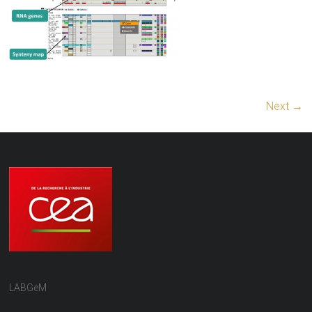
Next →
LABGeM