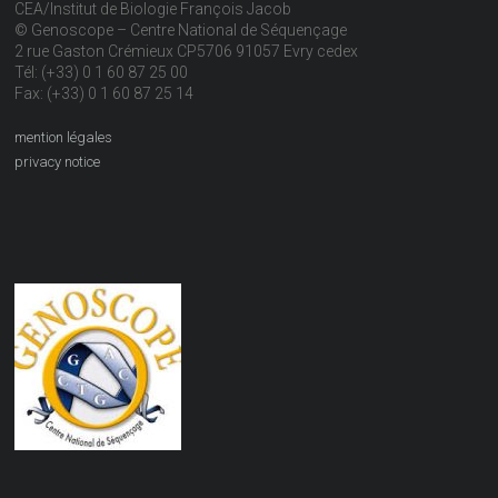
CEA/Institut de Biologie François Jacob
© Genoscope – Centre National de Séquençage
2 rue Gaston Crémieux CP5706 91057 Evry cedex
Tél: (+33) 0 1 60 87 25 00
Fax: (+33) 0 1 60 87 25 14
mention légales
privacy notice