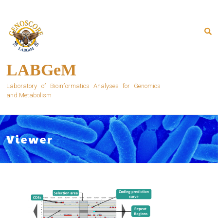
Skip
to
content
LABGeM
Laboratory of Bioinformatics Analyses for Genomics
and Metabolism
Viewer