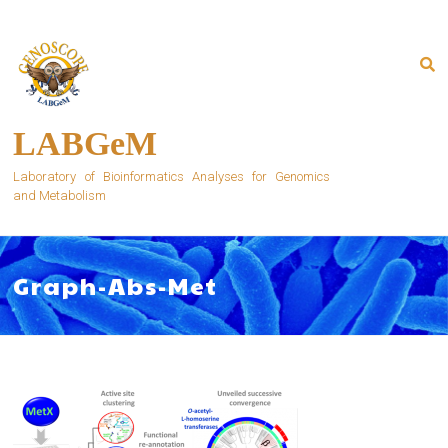
Skip
to
content
LABGeM
Laboratory of Bioinformatics Analyses for Genomics
and Metabolism
Graph-Abs-Met