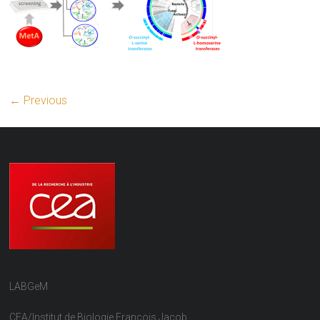
← Previous
LABGeM
CEA/Institut de Biologie François Jacob