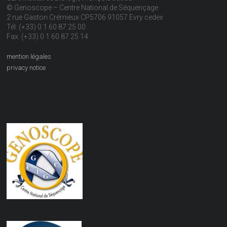
© Genoscope – Centre National de Séquençage
2 rue Gaston Crémieux CP5706 91057 Evry cedex
Tél: (+33) 0 1 60 87 25 00
Fax: (+33) 0 1 60 87 25 14
mention légales
privacy notice