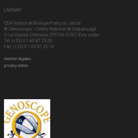
LABGeM
CEA/Institut de Biologie François Jacob
© Genoscope – Centre National de Séquençage
2 rue Gaston Crémieux CP5706 91057 Evry cedex
Tél: (+33) 0 1 60 87 25 00
Fax: (+33) 0 1 60 87 25 14
mention légales
privacy notice