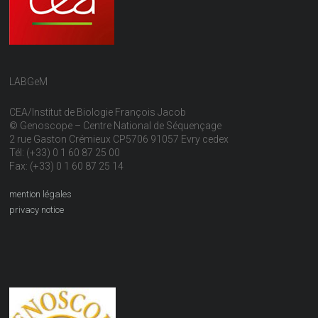
LABGeM
CEA/Institut de Biologie François Jacob
© Genoscope – Centre National de Séquençage
2 rue Gaston Crémieux CP5706 91057 Evry cedex
Tél: (+33) 0 1 60 87 25 00
Fax: (+33) 0 1 60 87 25 14
mention légales
privacy notice