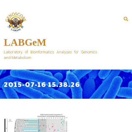
Skip
to
content
LABGeM
Laboratory of Bioinformatics Analyses for Genomics
and Metabolism
2015-07-16 15.38.26