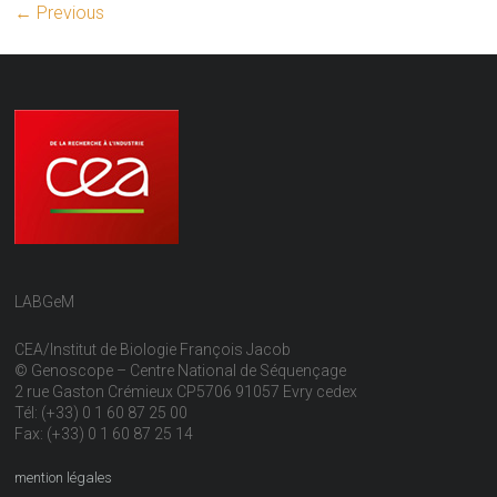
← Previous
LABGeM
CEA/Institut de Biologie François Jacob
© Genoscope – Centre National de Séquençage
2 rue Gaston Crémieux CP5706 91057 Evry cedex
Tél: (+33) 0 1 60 87 25 00
Fax: (+33) 0 1 60 87 25 14
mention légales