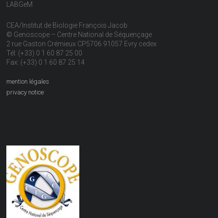
LABGeM
CEA/Institut de Biologie François Jacob
© Genoscope – Centre National de Séquençage
2 rue Gaston Crémieux CP5706 91057 Evry cedex
Tél: (+33) 0 1 60 87 25 00
Fax: (+33) 0 1 60 87 25 14
mention légales
privacy notice