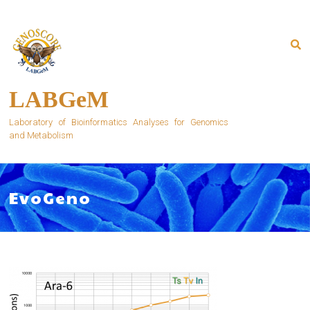
Skip
to
content
LABGeM
Laboratory of Bioinformatics Analyses for Genomics
and Metabolism
EvoGeno